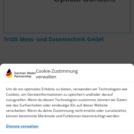
TriOS Mess- und Datentechnik GmbH
Cookie-Zustimmung
verwalten
Um dir ein optimales Erlebnis zu bieten, verwenden wir Technologien wie
Cookies, um Geräteinformationen zu speichern und/oder darauf
zuzugreifen. Wenn du diesen Technologien zustimmst, können wir Daten
wie das Surfverhalten oder eindeutige IDs auf dieser Website
German Water Partnership e.V.
verarbeiten. Wenn du deine Zustimmung nicht erteilst oder zurückziehst,
Invalidenstraße 91
können bestimmte Merkmale und Funktionen beeinträchtigt werden.
D-10115 Berlin
+49 (0)30 3988722 0
Dienste verwalten
Kontakt