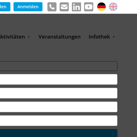
den
Anmelden
ktivitäten
Veranstaltungen
Infothek
g
arkterschließungsprogramm
Meldungen &
ür KMU
Informationen
tschaft
uslandsmessen
Positionen
e
ASANet | Vernetzungs-
Publikationen
nd Transferprojekt
Pressemitteilungen
ienz
etreiberpartnerschaften
artnerschaftsprojekte
WP-Days
LUE PLANET Berlin Water
ialogues
MUKN-Exportinitiative
mweltschutz