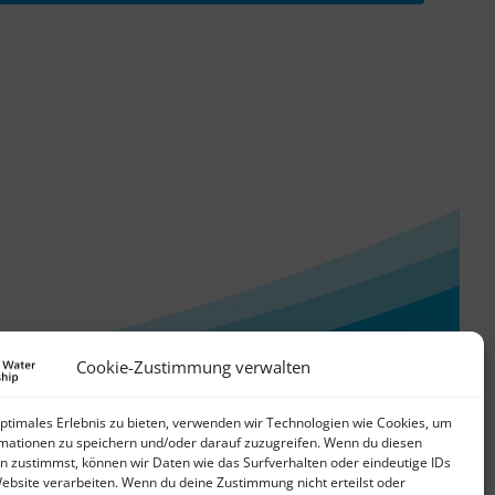
Cookie-Zustimmung verwalten
optimales Erlebnis zu bieten, verwenden wir Technologien wie Cookies, um
mationen zu speichern und/oder darauf zuzugreifen. Wenn du diesen
n zustimmst, können wir Daten wie das Surfverhalten oder eindeutige IDs
Website verarbeiten. Wenn du deine Zustimmung nicht erteilst oder