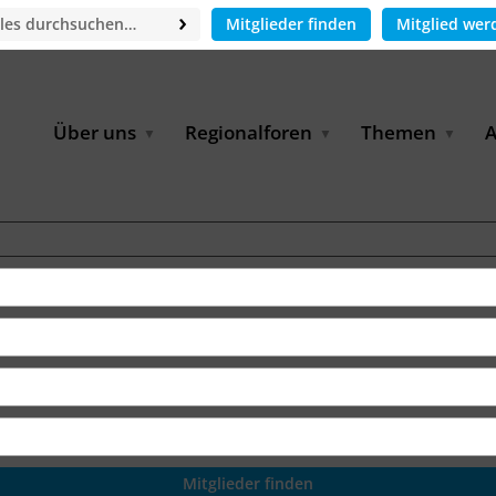
Mitglieder finden
Mitglied wer
Über uns
Regionalforen
Themen
A
GWP-Netzwerk
Afrika
Betrieb und Bildun
M
f
Der Vorstand
EECCA
Industriewasserwir
A
Geschäftsstelle
Europa
Landwirtschaftlich
Bewässerung und
W
Wiederverwendung
u
Partner & Kooperationen
Lateinamerika
Virtual Index of Members
Urbane Wasserresil
B
Mitglieder
Middle East
Wasser und Energie
P
Karriere
Nordafrika
Digital Water
G
Kontakt
Ostasien
Wasserstoff
B
Süd- & Südostasien
D
B
U