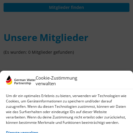
Unsere Mitglieder
(Es wurden: 0 Mitglieder gefunden)
Cookie-Zustimmung
verwalten
Um dir ein optimales Erlebnis zu bieten, verwenden wir Technologien wie
Cookies, um Geräteinformationen zu speichern und/oder darauf
zuzugreifen. Wenn du diesen Technologien zustimmst, können wir Daten
wie das Surfverhalten oder eindeutige IDs auf dieser Website
German Water Partnership e.V.
verarbeiten. Wenn du deine Zustimmung nicht erteilst oder zurückziehst,
Invalidenstraße 91
können bestimmte Merkmale und Funktionen beeinträchtigt werden.
D-10115 Berlin
+49 (0)30 3988722 0
Dienste verwalten