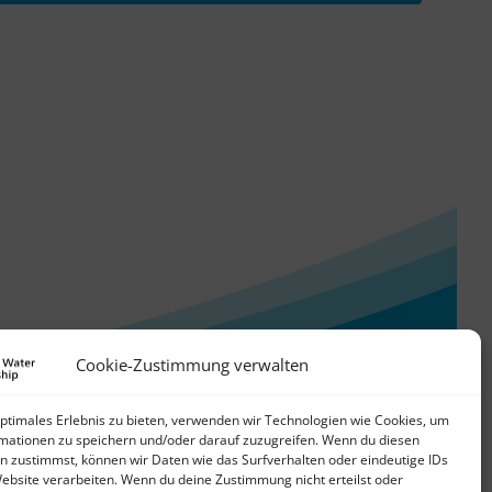
Cookie-Zustimmung verwalten
optimales Erlebnis zu bieten, verwenden wir Technologien wie Cookies, um
mationen zu speichern und/oder darauf zuzugreifen. Wenn du diesen
n zustimmst, können wir Daten wie das Surfverhalten oder eindeutige IDs
Website verarbeiten. Wenn du deine Zustimmung nicht erteilst oder