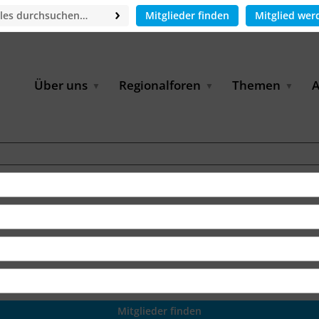
Mitglieder finden
Mitglied wer
Über uns
Regionalforen
Themen
A
GWP-Netzwerk
Afrika
Betrieb und Bildun
M
f
Der Vorstand
EECCA
Industriewasserwir
A
Geschäftsstelle
Europa
Landwirtschaftlich
Bewässerung und
W
Wiederverwendung
u
Partner & Kooperationen
Lateinamerika
Virtual Index of Members
Urbane Wasserresil
B
Mitglieder
Middle East
Wasser und Energie
P
Karriere
Nordafrika
Digital Water
G
Kontakt
Ostasien
Wasserstoff
B
Süd- & Südostasien
D
B
U