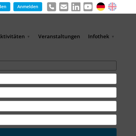
den
Anmelden
ktivitäten
Veranstaltungen
Infothek
g
arkterschließungsprogramm
Meldungen &
ür KMU
Informationen
tschaft
uslandsmessen
Positionen
e
ASANet | Vernetzungs-
Publikationen
nd Transferprojekt
Pressemitteilungen
ienz
etreiberpartnerschaften
artnerschaftsprojekte
WP-Days
LUE PLANET Berlin Water
ialogues
MUKN-Exportinitiative
mweltschutz