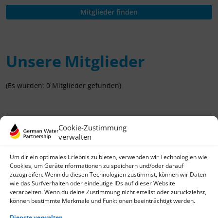
Unsere Mitglieder
(Es wurden: 0 Mitglieder gefunden)
Cookie-Zustimmung
verwalten
Um dir ein optimales Erlebnis zu bieten, verwenden wir Technologien wie
Cookies, um Geräteinformationen zu speichern und/oder darauf
zuzugreifen. Wenn du diesen Technologien zustimmst, können wir Daten
wie das Surfverhalten oder eindeutige IDs auf dieser Website
German Water Partnership e.V.
verarbeiten. Wenn du deine Zustimmung nicht erteilst oder zurückziehst,
Invalidenstraße 91
können bestimmte Merkmale und Funktionen beeinträchtigt werden.
D-10115 Berlin
+49 (0)30 3988722 0
Dienste verwalten