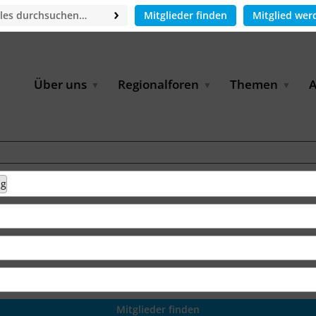
Mitglieder finden
Mitglied wer
Über uns
Regionalforen
Themen
A
GWP-Netzwerk
Afrika
Betrieb und Bildun
M
f
Der Vorstand
EECCA
Industriewasserwir
A
Geschäftsstelle
Europa
Landwirtschaftlich
Bewässerung und
W
Wiederverwendung
u
Partner & Kooperationen
Lateinamerika
ng
Virtual Index of Members
Urbane Wasserresil
B
Mitglieder
Middle East
Wasser und Energie
P
Karriere
Nordafrika
Digital Water
G
Kontakt
Ostasien
Wasserstoff
B
Süd- & Südostasien
D
B
U