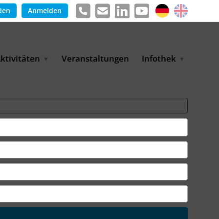
den
Anmelden
ktivitäten
Veranstaltungen
Infothek
g
arkterschließungsprogramm
Meldungen &
ür KMU
Informationen
tschaft
uslandsmessen
Positionen
e
ASANet | Vernetzungs-
Publikationen
nd Transferprojekt
Pressemitteilungen
ienz
etreiberpartnerschaften
artnerschaftsprojekte
WP-Days
LUE PLANET Berlin Water
ialogues
MUKN-Exportinitiative
mweltschutz